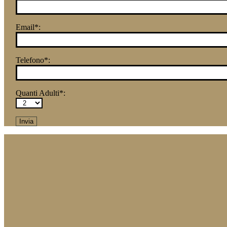
Email*:
Telefono*:
Quanti Adulti*: