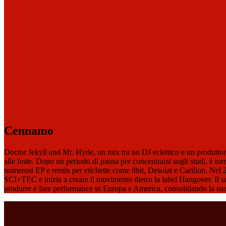
Cennamo
Doctor Jekyll and Mr. Hyde, un mix tra un DJ eclettico e un produttor
alle feste. Dopo un periodo di pausa per concentrarsi sugli studi, è t
numerosi EP e remix per etichette come 8bit, Desolat e Carillon. Nel 20
SCI+TEC e inizia a creare il movimento dietro la label Hangover. Il 
produrre e fare performance in Europa e America, consolidando la sua