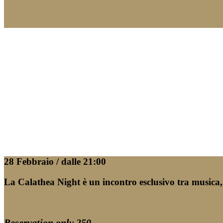
28 Febbraio /
dalle 21:00
La Calathea Night è un incontro esclusivo tra musica, a
Reservation only 250.