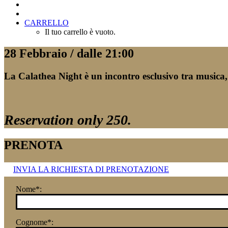
CARRELLO
Il tuo carrello è vuoto.
28 Febbraio /
dalle 21:00
La Calathea Night è un incontro esclusivo tra musica, a
Reservation only 250.
PRENOTA
INVIA LA RICHIESTA DI PRENOTAZIONE
Nome*:
Cognome*: